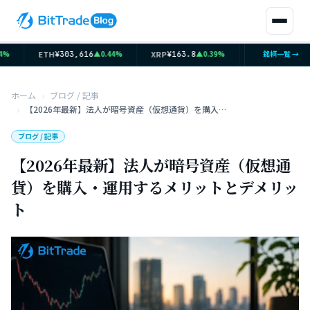
ETH
XRP
SOL
▲0.44%
▲0.39%
銘柄一覧 →
▲0.9
¥303,616
¥163.8
¥12,088
ホーム
ブログ / 記事
【2026年最新】法人が暗号資産（仮想通貨）を購入・運用するメリットとデメリット
ブログ / 記事
【2026年最新】法人が暗号資産（仮想通
貨）を購入・運用するメリットとデメリッ
ト