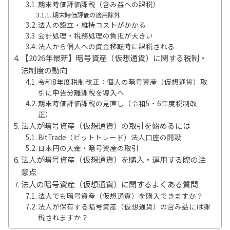
期末時価評価課税（含み益への課税）
期末時価評価の適用除外
法人の設立・維持コストがかかる
会計処理・税務処理の負担が大きい
法人から個人への資金移転時に課税される
【2026年最新】暗号資産（仮想通貨）に関する税制・
法制度の動向
令和8年度税制改正：個人の暗号資産（仮想通貨）取
引に申告分離課税を導入へ
期末時価評価課税の見直し（令和5・6年度税制改
正）
法人が暗号資産（仮想通貨）の取引を始めるには
BitTrade（ビットトレード）法人口座の開設
日本円の入金・暗号資産の取引
法人が暗号資産（仮想通貨）を購入・運用する際の注
意点
法人の暗号資産（仮想通貨）に関するよくある質問
法人でも暗号資産（仮想通貨）を購入できますか？
法人が保有する暗号資産（仮想通貨）の含み益には課
税されますか？