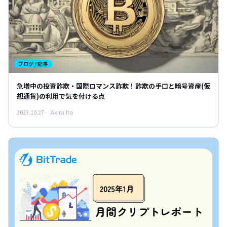
ブログ / 記事
急増中の投資詐欺・国際ロマンス詐欺！詐欺の手口と暗号資産(仮
想通貨)の利用で気を付ける点
2023.10.27
Akira.Ito