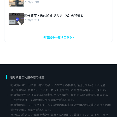
2026/07/10
暗号資産・仮想通貨 ボルタ（A）の特徴と…
2026/07/03
新着記事一覧はこちら ›
暗号資産ご利用の際の注意
暗号資産は、円やドルなどのように国がその価値を保証している「法定通
貨」ではありません。インターネット上でやりとりされる電子データです。
暗号資産取引に使用する秘密鍵を失った場合、保有する暗号資産を利用する
ことができず、その価値を失う可能性があります。
暗号資産は、ブロックチェーンその他の移転記録の仕組みの破綻によりその価
値が失われる可能性があります。
当社はお客さまの資産を当社の資産とは分別して管理しておりますが、当社