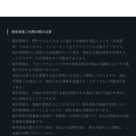
暗号資産ご利用の際の注意
暗号資産は、円やドルなどのように国がその価値を保証している「法定通
貨」ではありません。インターネット上でやりとりされる電子データです。
暗号資産取引に使用する秘密鍵を失った場合、保有する暗号資産を利用する
ことができず、その価値を失う可能性があります。
暗号資産は、ブロックチェーンその他の移転記録の仕組みの破綻によりその価
値が失われる可能性があります。
当社はお客さまの資産を当社の資産とは分別して管理しておりますが、当社
が倒産した場合には、預託された資産を返還することができない可能性があ
ります。
暗号資産は、対価の弁済を受ける者の同意がある場合に限り代価の弁済のた
めに使用することができます。
暗号資産は、価格が変動することがあります。暗号資産の価格が急落したり、
突然無価値になってしまったりと、損失を被る可能性があります。
暗号資産交換業者は金融庁・財務局への登録が必要です。当社は登録済みの暗
号資産交換業者です。
暗号資産の取引を行う場合、当社から説明を受け、取引内容をよく理解し、ご
自身の判断で行ってください。