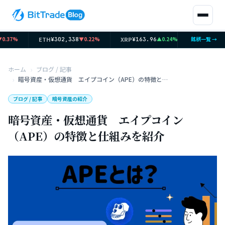
ETH
XRP
SOL
.37%
▼0.22%
▲0.24%
銘柄一覧 →
¥302,338
¥163.96
¥12,00
ホーム
ブログ / 記事
暗号資産・仮想通貨 エイプコイン（APE）の特徴と仕組みを紹介
ブログ / 記事
暗号資産の紹介
暗号資産・仮想通貨 エイプコイン
（APE）の特徴と仕組みを紹介