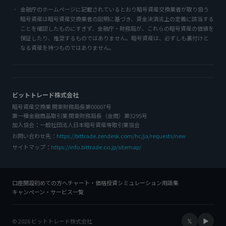
金融庁のホームページに記載されているとおり暗号資産交換業者が取り扱う
暗号資産は暗号資産交換業者の説明に基づき、資金決済法上の定義に該当する
ことを確認したものにすぎず、金融庁・財務局が、これらの暗号資産の価値を
保証したり、推奨するものではありません。暗号資産は、必ずしも裏付けと
なる資産を持つものではありません。
ビットトレード株式会社
暗号資産交換業 関東財務局長第00007号
第一種金融商品取引業 関東財務局長（金商）第3295号
加入協会：一般社団法人日本暗号資産等取引業協会
お問い合わせ先：
https://bittrade.zendesk.com/hc/ja/requests/new
サイトマップ：
https://info.bittrade.co.jp/sitemap/
口座開設
初めての方へ
チャート・価格
投資シミュレーション
用語集
キャンペーン・サービス一覧
𝕏
▶
© 2026 ビットトレード株式会社