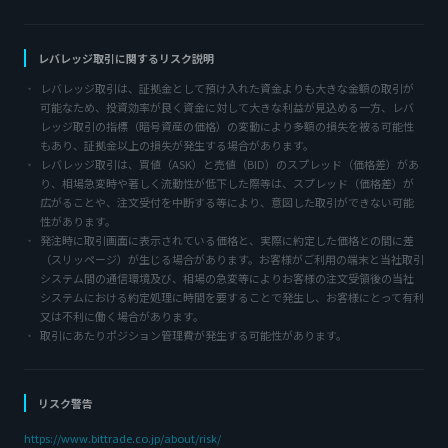
レバレッジ取引に関するリスク説明
レバレッジ取引は、証拠金として預け入れた資金よりも大きな金額の取引が
可能なため、投資効率が良く資金に対して大きな利益が見込める一方、レバ
レッジ取引の指標（暗号資産の価格）の変動により多額の損失を被る可能性
もあり、証拠金以上の損失が発生する場合があります。
レバレッジ取引は、買値（ASK）と売値（BID）のスプレッド（価格差）があ
り、相場急変時や著しく流動性が低下した際等は、スプレッド（価格差）が
広がることや、注文受付を中断する等により、意図した取引ができない可能
性があります。
発注時に取引画面に表示されている価格と、実際に約定した価格との間に差
（スリッページ）が生じる場合があります。お客様がご利用の端末と当社取引
システム間の通信環境及び、相場の急変等によりお客様の注文受領後の当社
システムにおける約定処理に時間を要することで発生し、お客様にとって有利
又は不利に働く場合があります。
取引にあたりポジション管理費が発生する可能性があります。
リスク警告
https://www.bittrade.co.jp/about/risk/