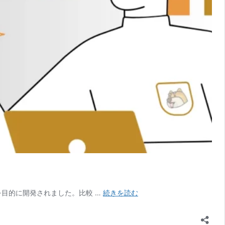
暗
を目的に開発されました。比較 …
続きを読む
号
資
産・