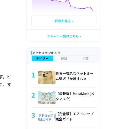
詳細を見る ›
チャート一覧はこちら ›
アクセスランキング
デイリー
週間
月間
1
世界一有名なネットミー
す。ビ
ム柴犬「かぼすちゃ…
に、す
2
【最新版】MetaMask(メ
タマスク)…
3
【完全版】エアドロップ
完全ガイド