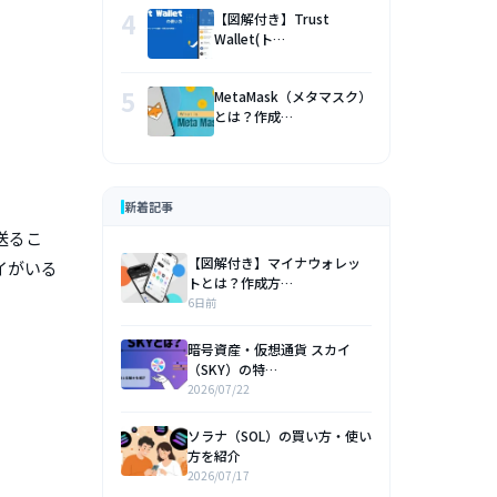
4
【図解付き】Trust
Wallet(ト…
5
MetaMask（メタマスク）
とは？作成…
新着記事
送るこ
【図解付き】マイナウォレッ
イがいる
トとは？作成方…
6日前
暗号資産・仮想通貨 スカイ
（SKY）の特…
2026/07/22
ソラナ（SOL）の買い方・使い
方を紹介
2026/07/17