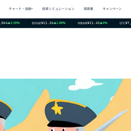
チャート・価格
投資シミュレーション
用語集
キャンペーン
▾
DOGE
HBAR
LTC
▲3.36%
▲1.88%
▲0%
64
¥11.26
¥11.42
¥7,41
？