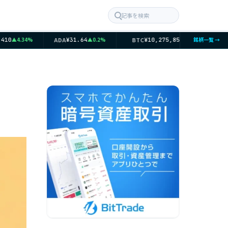
記事を検索
ADA
BTC
ETH
▲4.34%
▲0.2%
▲0.4%
銘柄一覧 →
0
¥31.64
¥10,275,852