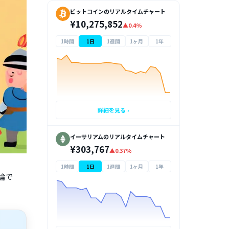
ビットコインのリアルタイムチャート
¥10,275,852
▲0.4%
1時間
1日
1週間
1ヶ月
1年
詳細を見る ›
イーサリアムのリアルタイムチャート
¥303,767
▲0.37%
1時間
1日
1週間
1ヶ月
1年
論で