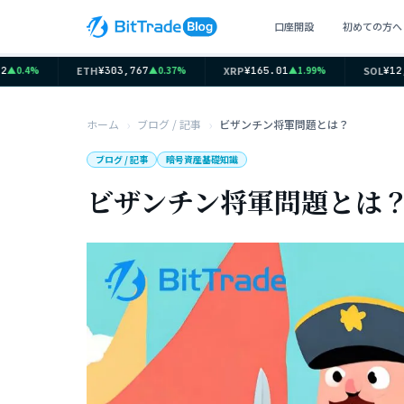
口座開設
初めての方へ
ETH
XRP
SOL
0.4%
▲0.37%
▲1.99%
¥303,767
¥165.01
¥12,0
ホーム
ブログ / 記事
ビザンチン将軍問題とは？
ブログ / 記事
暗号資産基礎知識
ビザンチン将軍問題とは