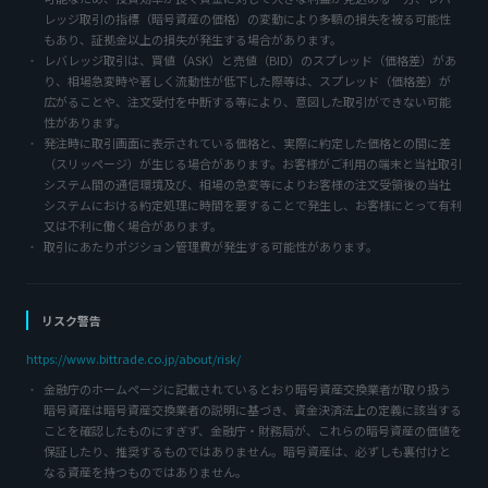
レッジ取引の指標（暗号資産の価格）の変動により多額の損失を被る可能性
もあり、証拠金以上の損失が発生する場合があります。
レバレッジ取引は、買値（ASK）と売値（BID）のスプレッド（価格差）があ
り、相場急変時や著しく流動性が低下した際等は、スプレッド（価格差）が
広がることや、注文受付を中断する等により、意図した取引ができない可能
性があります。
発注時に取引画面に表示されている価格と、実際に約定した価格との間に差
（スリッページ）が生じる場合があります。お客様がご利用の端末と当社取引
システム間の通信環境及び、相場の急変等によりお客様の注文受領後の当社
システムにおける約定処理に時間を要することで発生し、お客様にとって有利
又は不利に働く場合があります。
取引にあたりポジション管理費が発生する可能性があります。
リスク警告
https://www.bittrade.co.jp/about/risk/
金融庁のホームページに記載されているとおり暗号資産交換業者が取り扱う
暗号資産は暗号資産交換業者の説明に基づき、資金決済法上の定義に該当する
ことを確認したものにすぎず、金融庁・財務局が、これらの暗号資産の価値を
保証したり、推奨するものではありません。暗号資産は、必ずしも裏付けと
なる資産を持つものではありません。