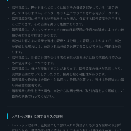
暗号資産は、円やドルなどのように国がその価値を保証している「法定通
貨」ではありません。インターネット上でやりとりされる電子データです。
暗号資産取引に使用する秘密鍵を失った場合、保有する暗号資産を利用する
ことができず、その価値を失う可能性があります。
暗号資産は、ブロックチェーンその他の移転記録の仕組みの破綻によりその価
値が失われる可能性があります。
当社はお客さまの資産を当社の資産とは分別して管理しておりますが、当社
が倒産した場合には、預託された資産を返還することができない可能性があ
ります。
暗号資産は、対価の弁済を受ける者の同意がある場合に限り代価の弁済のた
めに使用することができます。
暗号資産は、価格が変動することがあります。暗号資産の価格が急落したり、
突然無価値になってしまったりと、損失を被る可能性があります。
暗号資産交換業者は金融庁・財務局への登録が必要です。当社は登録済みの暗
号資産交換業者です。
暗号資産の取引を行う場合、当社から説明を受け、取引内容をよく理解し、ご
自身の判断で行ってください。
レバレッジ取引に関するリスク説明
レバレッジ取引は、証拠金として預け入れた資金よりも大きな金額の取引が
可能なため、投資効率が良く資金に対して大きな利益が見込める一方、レバ