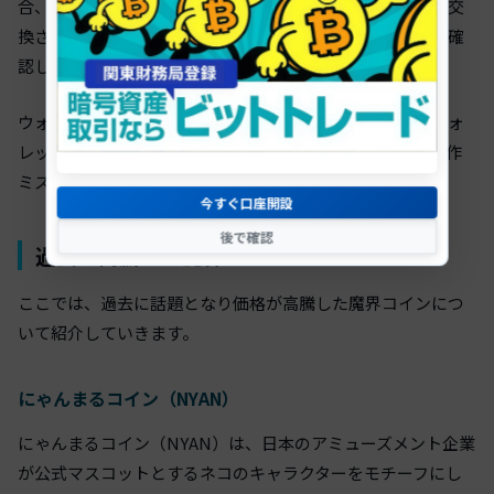
合、スリッページにより想定した価格よりも不利な価格で交
換されてしまうため、少額から購入して価格の変動をよく確
認しましょう。
ウォレットでの具体的な交換方法については、ご利用のウォ
レットによって異なりますので、フィッシングサイトや操作
ミスに気を付けて行ってください。
今すぐ口座開設
後で確認
過去に高騰した魔界コイン
ここでは、過去に話題となり価格が高騰した魔界コインにつ
いて紹介していきます。
にゃんまるコイン（NYAN）
にゃんまるコイン（NYAN）は、日本のアミューズメント企業
が公式マスコットとするネコのキャラクターをモチーフにし