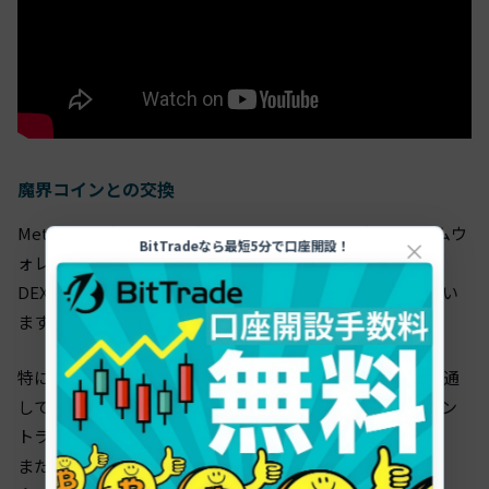
魔界コインとの交換
MetaMask（メタマスク）やPhantomWallet（ファントムウ
×
BitTradeなら最短5分で口座開設！
ォレット）などの主要なサービスでは、ウォレット内に
DEX（分散型取引所）と接続された交換機能が搭載されてい
ます。
特に魔界コインは故意に似せて作られた詐欺銘柄が多く流通
しているため、ティッカーコードやアイコンではなく、コン
トラクトアドレスから銘柄を探しましょう。
また、流動性の低い魔界コインを一度に大量に購入した場