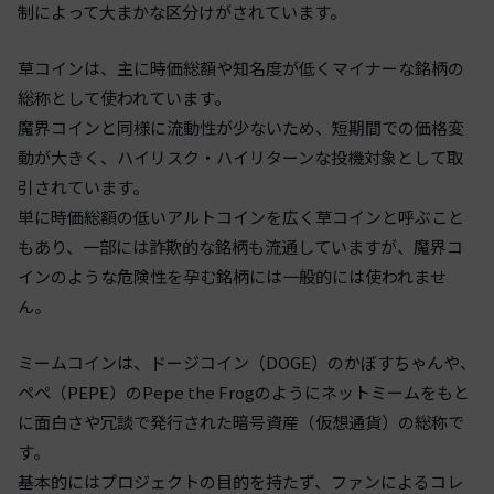
制によって大まかな区分けがされています。
草コインは、主に時価総額や知名度が低くマイナーな銘柄の
総称として使われています。
魔界コインと同様に流動性が少ないため、短期間での価格変
動が大きく、ハイリスク・ハイリターンな投機対象として取
引されています。
単に時価総額の低いアルトコインを広く草コインと呼ぶこと
もあり、一部には詐欺的な銘柄も流通していますが、魔界コ
インのような危険性を孕む銘柄には一般的には使われませ
ん。
ミームコインは、ドージコイン（DOGE）のかぼすちゃんや、
ペペ（PEPE）のPepe the Frogのようにネットミームをもと
に面白さや冗談で発行された暗号資産（仮想通貨）の総称で
す。
基本的にはプロジェクトの目的を持たず、ファンによるコレ