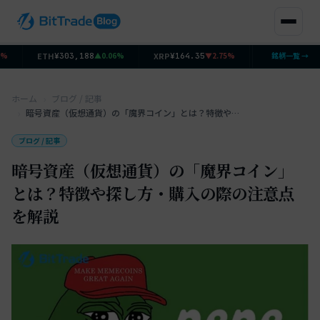
ETH
XRP
SOL
▲0.06%
▼2.75%
銘柄一覧 →
▼2.
¥303,188
¥164.35
¥11,504
ホーム
ブログ / 記事
暗号資産（仮想通貨）の「魔界コイン」とは？特徴や探し方・購入の際の注意点を解説
ブログ / 記事
暗号資産（仮想通貨）の「魔界コイン」
とは？特徴や探し方・購入の際の注意点
を解説