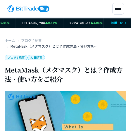
ETH
XRP
SOL
3%
▲0.57%
▲3.08%
銘柄一覧 →
¥303,908
¥165.37
¥12,061
ホーム
ブログ / 記事
MetaMask（メタマスク）とは？作成方法・使い方をご紹介
ブログ / 記事
人気記事
MetaMask（メタマスク）とは？作成方
法・使い方をご紹介