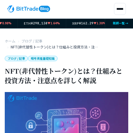
ETH
XRP
SOL
98%
▼1.64%
▼1.38%
銘柄一覧 →
¥298,138
¥162.29
¥11,977
ホーム
ブログ / 記事
NFT(非代替性トークン)とは？仕組みと投資方法・注意点を詳しく解説
ブログ / 記事
暗号資産基礎知識
NFT(非代替性トークン)とは？仕組みと
投資方法・注意点を詳しく解説