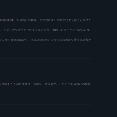
取引の指標（暗号資産の価格）の変動により多額の損失を被る可能性も
ることや、注文受付を中断する等により、意図した取引ができない可能
テム間の通信環境及び、相場の急変等によりお客様の注文受領後の当社
を確認したものにすぎず、金融庁・財務局が、これらの暗号資産の価値