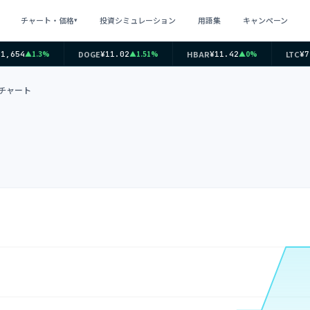
チャート・価格
投資シミュレーション
用語集
キャンペーン
▾
DOGE
HBAR
LTC
▲1.3%
▲1.51%
▲0%
,654
¥11.02
¥11.42
¥7,
ムチャート