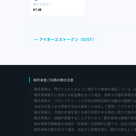
オントロジー
¥7.08
← アイオーエストークン（IOST）
暗号資産ご利用の際の注意
暗号資産は、円やドルなどのように国がその価値を保証している「
暗号資産取引に使用する秘密鍵を失った場合、保有する暗号資産を
暗号資産は、ブロックチェーンその他の移転記録の仕組みの破綻に
当社はお客さまの資産を当社の資産とは分別して管理しております
暗号資産は、対価の弁済を受ける者の同意がある場合に限り代価の
暗号資産は、価格が変動することがあります。暗号資産の価格が急
暗号資産交換業者は金融庁・財務局への登録が必要です。当社は登
暗号資産の取引を行う場合、当社から説明を受け、取引内容をよく