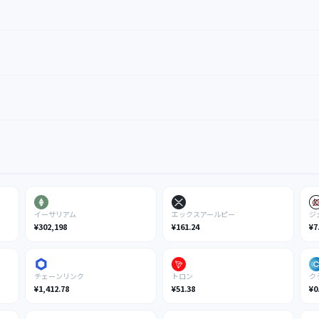
イーサリアム
エックスアールピー
ジ
¥302,198
¥161.24
¥7
チェーンリンク
トロン
ク
¥1,412.78
¥51.38
¥0