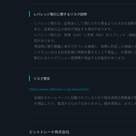
レバレッジ取引に関するリスク説明
レバレッジ取引は、証拠金として預け入れた資金よりも大きな金額
あり、証拠金以上の損失が発生する場合があります。
レバレッジ取引は、買値（ASK）と売値（BID）のスプレッド（
性があります。
発注時に取引画面に表示されている価格と、実際に約定した価格と
システムにおける約定処理に時間を要することで発生し、お客様に
取引にあたりポジション管理費が発生する可能性があります。
リスク警告
https://www.bittrade.co.jp/about/risk/
金融庁のホームページに記載されているとおり暗号資産交換業者が
を保証したり、推奨するものではありません。暗号資産は、必ずし
ビットトレード株式会社