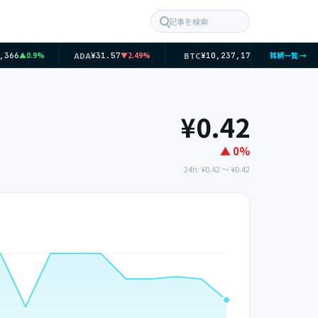
記事を検索
ADA
BTC
E
▲0.9%
▼2.49%
▲0.28%
銘柄一覧 →
366
¥31.57
¥10,237,179
¥0.42
▲ 0%
24h: ¥0.42 〜 ¥0.42