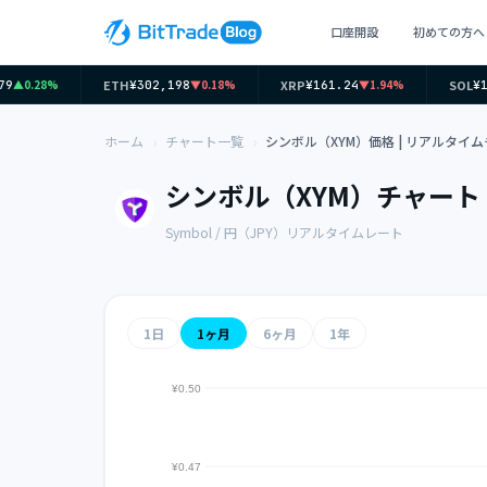
口座開設
初めての方へ
ETH
XRP
SOL
▲0.28%
▼0.18%
▼1.94%
9
¥302,198
¥161.24
¥11
ホーム
チャート一覧
シンボル（XYM）価格 | リアルタイ
シンボル（XYM）チャート
Symbol / 円（JPY）リアルタイムレート
1日
1ヶ月
6ヶ月
1年