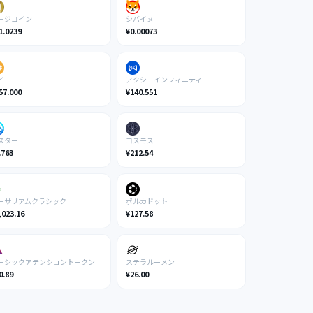
ージコイン
シバイヌ
1.0239
¥0.00073
イ
アクシーインフィニティ
57.000
¥140.551
スター
コスモス
.763
¥212.54
ーサリアムクラシック
ポルカドット
,023.16
¥127.58
ーシックアテンショントークン
ステラルーメン
0.89
¥26.00