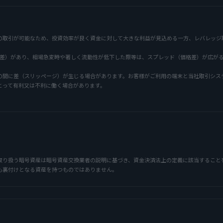
の取引が可能なため、投資効率が良く資金に対して大きな利益が見込める一方、レバレッジ
価格差）があり、相場急変時や著しく流動性が低下した際等は、スプレッド（価格差）が広が
の間に差（スリッページ）が生じる場合があります。お客様がご利用の端末と当社取引シス
とって有利又は不利に働く場合があります。
取り扱う暗号資産は暗号資産交換業者の説明に基づき、資金決済法上の定義に該当すること
も裏付けとなる資産を持つものではありません。