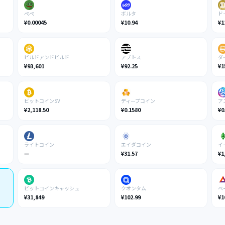
ぺぺ
ボルタ
ド
¥0.00045
¥10.94
¥1
ビルドアンドビルド
アプトス
ダ
¥93,601
¥92.25
¥1
ビットコインSV
ディープコイン
ア
¥2,118.50
¥0.1580
¥0
ライトコイン
エイダコイン
イ
—
¥31.57
¥1
ビットコインキャッシュ
クオンタム
ベ
¥31,849
¥102.99
¥1