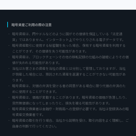
暗号資産ご利用の際の注意
暗号資産は、円やドルなどのように国がその価値を保証している「法定通
貨」ではありません。インターネット上でやりとりされる電子データです。
暗号資産取引に使用する秘密鍵を失った場合、保有する暗号資産を利用する
ことができず、その価値を失う可能性があります。
暗号資産は、ブロックチェーンその他の移転記録の仕組みの破綻によりその価
値が失われる可能性があります。
当社はお客さまの資産を当社の資産とは分別して管理しておりますが、当社
が倒産した場合には、預託された資産を返還することができない可能性があ
ります。
暗号資産は、対価の弁済を受ける者の同意がある場合に限り代価の弁済のた
めに使用することができます。
暗号資産は、価格が変動することがあります。暗号資産の価格が急落したり、
突然無価値になってしまったりと、損失を被る可能性があります。
暗号資産交換業者は金融庁・財務局への登録が必要です。当社は登録済みの暗
号資産交換業者です。
暗号資産の取引を行う場合、当社から説明を受け、取引内容をよく理解し、ご
自身の判断で行ってください。