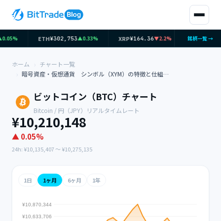
ETH
XRP
SOL
.05%
▲0.33%
▼2.2%
銘柄一覧 →
¥302,753
¥164.36
¥11,50
ホーム
チャート一覧
暗号資産・仮想通貨 シンボル（XYM）の特徴と仕組みを紹介
ビットコイン（BTC）チャート
Bitcoin / 円（JPY）リアルタイムレート
¥10,210,148
▲ 0.05%
24h: ¥10,135,407 〜 ¥10,275,135
1日
1ヶ月
6ヶ月
1年