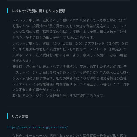
レバレッジ取引に関するリスク説明
レバレッジ取引は、証拠金として預け入れた資金よりも大きな金額の取引が
可能なため、投資効率が良く資金に対して大きな利益が見込める一方、レバ
レッジ取引の指標（暗号資産の価格）の変動により多額の損失を被る可能性
もあり、証拠金以上の損失が発生する場合があります。
レバレッジ取引は、買値（ASK）と売値（BID）のスプレッド（価格差）があ
り、相場急変時や著しく流動性が低下した際等は、スプレッド（価格差）が
広がることや、注文受付を中断する等により、意図した取引ができない可能
性があります。
発注時に取引画面に表示されている価格と、実際に約定した価格との間に差
（スリッページ）が生じる場合があります。お客様がご利用の端末と当社取引
システム間の通信環境及び、相場の急変等によりお客様の注文受領後の当社
システムにおける約定処理に時間を要することで発生し、お客様にとって有利
又は不利に働く場合があります。
取引にあたりポジション管理費が発生する可能性があります。
リスク警告
https://www.bittrade.co.jp/about/risk/
金融庁のホームページに記載されているとおり暗号資産交換業者が取り扱う