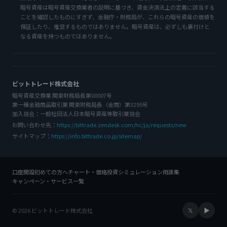
暗号資産は暗号資産交換業者の説明に基づき、資金決済法上の定義に該当する
ことを確認したものにすぎず、金融庁・財務局が、これらの暗号資産の価値を
保証したり、推奨するものではありません。暗号資産は、必ずしも裏付けと
なる資産を持つものではありません。
ビットトレード株式会社
暗号資産交換業 関東財務局長第00007号
第一種金融商品取引業 関東財務局長（金商）第3295号
加入協会：一般社団法人日本暗号資産等取引業協会
お問い合わせ先：
https://bittrade.zendesk.com/hc/ja/requests/new
サイトマップ：
https://info.bittrade.co.jp/sitemap/
口座開設
初めての方へ
チャート・価格
投資シミュレーション
用語集
キャンペーン・サービス一覧
𝕏
▶
© 2026 ビットトレード株式会社