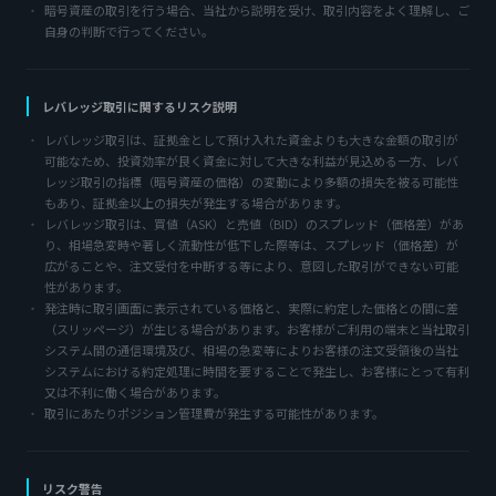
暗号資産の取引を行う場合、当社から説明を受け、取引内容をよく理解し、ご
自身の判断で行ってください。
レバレッジ取引に関するリスク説明
レバレッジ取引は、証拠金として預け入れた資金よりも大きな金額の取引が
可能なため、投資効率が良く資金に対して大きな利益が見込める一方、レバ
レッジ取引の指標（暗号資産の価格）の変動により多額の損失を被る可能性
もあり、証拠金以上の損失が発生する場合があります。
レバレッジ取引は、買値（ASK）と売値（BID）のスプレッド（価格差）があ
り、相場急変時や著しく流動性が低下した際等は、スプレッド（価格差）が
広がることや、注文受付を中断する等により、意図した取引ができない可能
性があります。
発注時に取引画面に表示されている価格と、実際に約定した価格との間に差
（スリッページ）が生じる場合があります。お客様がご利用の端末と当社取引
システム間の通信環境及び、相場の急変等によりお客様の注文受領後の当社
システムにおける約定処理に時間を要することで発生し、お客様にとって有利
又は不利に働く場合があります。
取引にあたりポジション管理費が発生する可能性があります。
リスク警告