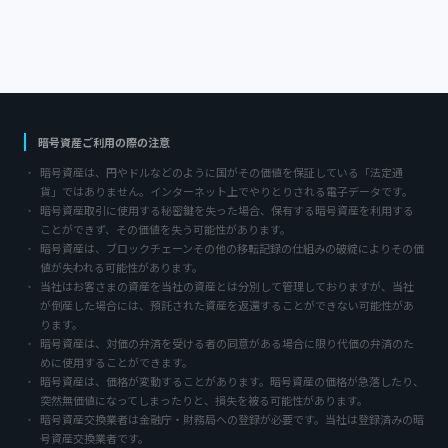
暗号資産ご利用の際の注意
暗号資産は、円やドルなどのように国がその価値を保証している「法定通
貨」ではありません。インターネット上でやりとりされる電子データです。
暗号資産取引に使用する秘密鍵を失った場合、保有する暗号資産を利用する
ことができず、その価値を失う可能性があります。
暗号資産は、ブロックチェーンその他の移転記録の仕組みの破綻によりその価
値が失われる可能性があります。
当社はお客さまの資産を当社の資産とは分別して管理しておりますが、当社
が倒産した場合には、預託された資産を返還することができない可能性があ
ります。
暗号資産は、対価の弁済を受ける者の同意がある場合に限り代価の弁済のた
めに使用することができます。
暗号資産は、価格が変動することがあります。暗号資産の価格が急落したり、
突然無価値になってしまったりと、損失を被る可能性があります。
暗号資産交換業者は金融庁・財務局への登録が必要です。当社は登録済みの暗
号資産交換業者です。