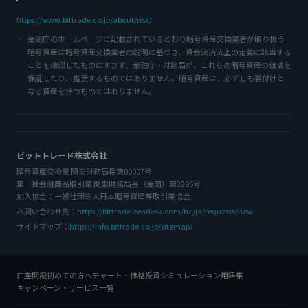
https://www.bittrade.co.jp/about/risk/
金融庁のホームページに記載されているとおり暗号資産交換業者が取り扱う
暗号資産は暗号資産交換業者の説明に基づき、資金決済法上の定義に該当する
ことを確認したものにすぎず、金融庁・財務局が、これらの暗号資産の価値を
保証したり、推奨するものではありません。暗号資産は、必ずしも裏付けと
なる資産を持つものではありません。
ビットトレード株式会社
暗号資産交換業 関東財務局長第00007号
第一種金融商品取引業 関東財務局長（金商）第3295号
加入協会：一般社団法人日本暗号資産等取引業協会
お問い合わせ先：
https://bittrade.zendesk.com/hc/ja/requests/new
サイトマップ：
https://info.bittrade.co.jp/sitemap/
口座開設
初めての方へ
チャート・価格
投資シミュレーション
用語集
キャンペーン・サービス一覧