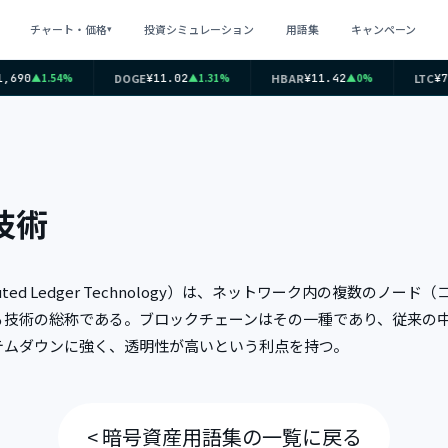
チャート・価格
投資シミュレーション
用語集
キャンペーン
▾
DOGE
HBAR
LTC
▲1.54%
▲1.31%
▲0%
,690
¥11.02
¥11.42
¥7
技術
buted Ledger Technology）は、ネットワーク内の複数のノ
る技術の総称である。ブロックチェーンはその一種であり、従来の
テムダウンに強く、透明性が高いという利点を持つ。
< 暗号資産用語集の一覧に戻る