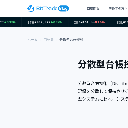
口座開設
初めての方へ
ETH
XRP
SOL
▲0.33%
▲0.37%
▼1.5%
7
¥302,198
¥161.35
¥11
ホーム
用語集
分散型台帳技術
分散型台帳
分散型台帳技術（Distri
記録を分散して保持させ
型システムに比べ、シス