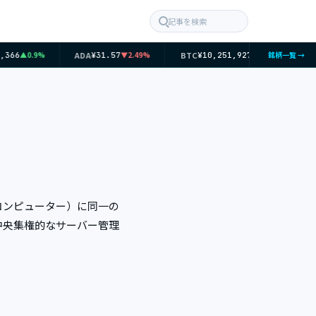
記事を検索
ADA
BTC
E
▲0.9%
▼2.49%
▲0.33%
銘柄一覧 →
,366
¥31.57
¥10,251,927
ード（コンピューター）に同一の
中央集権的なサーバー管理