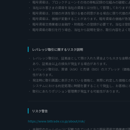
暗号資産は、ブロックチェーンその他の移転記録の仕組みの破綻に
当社はお客さまの資産を当社の資産とは分別して管理しております
暗号資産は、対価の弁済を受ける者の同意がある場合に限り代価の
暗号資産は、価格が変動することがあります。暗号資産の価格が急
暗号資産交換業者は金融庁・財務局への登録が必要です。当社は登
暗号資産の取引を行う場合、当社から説明を受け、取引内容をよく
レバレッジ取引に関するリスク説明
レバレッジ取引は、証拠金として預け入れた資金よりも大きな金額
あり、証拠金以上の損失が発生する場合があります。
レバレッジ取引は、買値（ASK）と売値（BID）のスプレッド（
性があります。
発注時に取引画面に表示されている価格と、実際に約定した価格と
システムにおける約定処理に時間を要することで発生し、お客様に
取引にあたりポジション管理費が発生する可能性があります。
リスク警告
https://www.bittrade.co.jp/about/risk/
金融庁のホームページに記載されているとおり暗号資産交換業者が