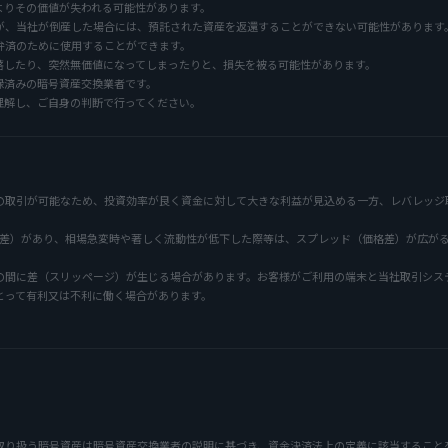
よりその価値が失われる可能性があります。
が、当社が倒産した場合には、預託された資産を返還することができない可能性があります
弁済のために使用することができます。
落したり、突然無価値になってしまったりと、損失を被る可能性があります。
録済みの暗号資産交換業者です。
理解し、ご自身の判断で行ってください。
の取引が可能なため、投資効率が良く資金に対して大きな利益が見込める一方、レバレッジ
価格差）があり、相場急変時や著しく流動性が低下した際等は、スプレッド（価格差）が広が
の間に差（スリッページ）が生じる場合があります。お客様がご利用の端末と当社取引シス
とって有利又は不利に働く場合があります。
取り扱う暗号資産は暗号資産交換業者の説明に基づき、資金決済法上の定義に該当すること