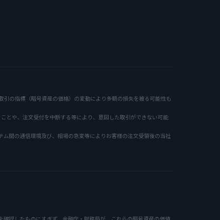
。
取引の指標（暗号資産の価格）の変動により多額の損失を被る可能性も
ることや、注文受付を中断する等により、意図した取引ができない可能
テム間の通信環境及び、相場の急変等によりお客様の注文受領後の当社
を確認したものにすぎず、金融庁・財務局が、これらの暗号資産の価値