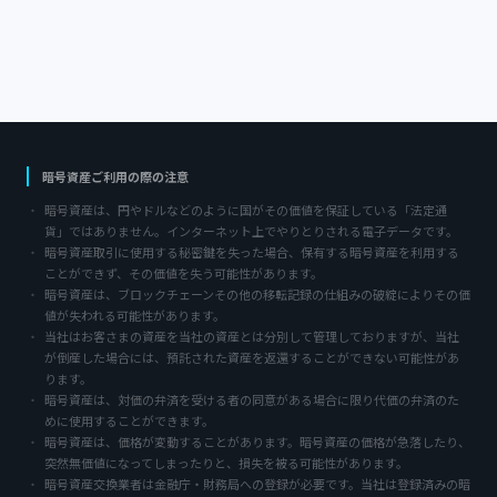
暗号資産ご利用の際の注意
暗号資産は、円やドルなどのように国がその価値を保証している「法定通
貨」ではありません。インターネット上でやりとりされる電子データです。
暗号資産取引に使用する秘密鍵を失った場合、保有する暗号資産を利用する
ことができず、その価値を失う可能性があります。
暗号資産は、ブロックチェーンその他の移転記録の仕組みの破綻によりその価
値が失われる可能性があります。
当社はお客さまの資産を当社の資産とは分別して管理しておりますが、当社
が倒産した場合には、預託された資産を返還することができない可能性があ
ります。
暗号資産は、対価の弁済を受ける者の同意がある場合に限り代価の弁済のた
めに使用することができます。
暗号資産は、価格が変動することがあります。暗号資産の価格が急落したり、
突然無価値になってしまったりと、損失を被る可能性があります。
暗号資産交換業者は金融庁・財務局への登録が必要です。当社は登録済みの暗