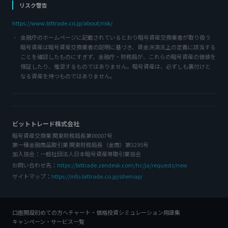
リスク警告
https://www.bittrade.co.jp/about/risk/
金融庁のホームページに記載されているとおり暗号資産交換業者が取り扱う
暗号資産は暗号資産交換業者の説明に基づき、資金決済法上の定義に該当する
ことを確認したものにすぎず、金融庁・財務局が、これらの暗号資産の価値を
保証したり、推奨するものではありません。暗号資産は、必ずしも裏付けと
なる資産を持つものではありません。
ビットトレード株式会社
暗号資産交換業 関東財務局長第00007号
第一種金融商品取引業 関東財務局長（金商）第3295号
加入協会：一般社団法人日本暗号資産等取引業協会
お問い合わせ先：
https://bittrade.zendesk.com/hc/ja/requests/new
サイトマップ：
https://info.bittrade.co.jp/sitemap/
口座開設
初めての方へ
チャート・価格
投資シミュレーション
用語集
キャンペーン・サービス一覧