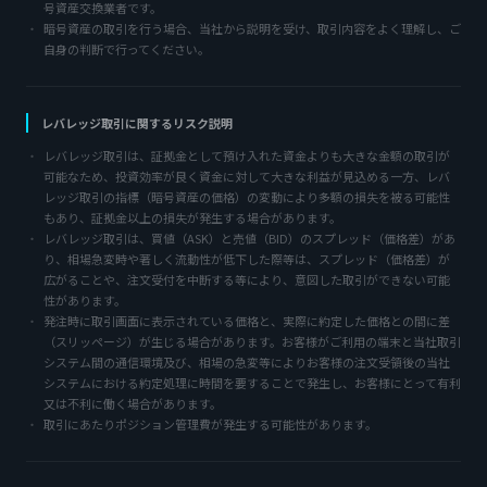
号資産交換業者です。
暗号資産の取引を行う場合、当社から説明を受け、取引内容をよく理解し、ご
自身の判断で行ってください。
レバレッジ取引に関するリスク説明
レバレッジ取引は、証拠金として預け入れた資金よりも大きな金額の取引が
可能なため、投資効率が良く資金に対して大きな利益が見込める一方、レバ
レッジ取引の指標（暗号資産の価格）の変動により多額の損失を被る可能性
もあり、証拠金以上の損失が発生する場合があります。
レバレッジ取引は、買値（ASK）と売値（BID）のスプレッド（価格差）があ
り、相場急変時や著しく流動性が低下した際等は、スプレッド（価格差）が
広がることや、注文受付を中断する等により、意図した取引ができない可能
性があります。
発注時に取引画面に表示されている価格と、実際に約定した価格との間に差
（スリッページ）が生じる場合があります。お客様がご利用の端末と当社取引
システム間の通信環境及び、相場の急変等によりお客様の注文受領後の当社
システムにおける約定処理に時間を要することで発生し、お客様にとって有利
又は不利に働く場合があります。
取引にあたりポジション管理費が発生する可能性があります。