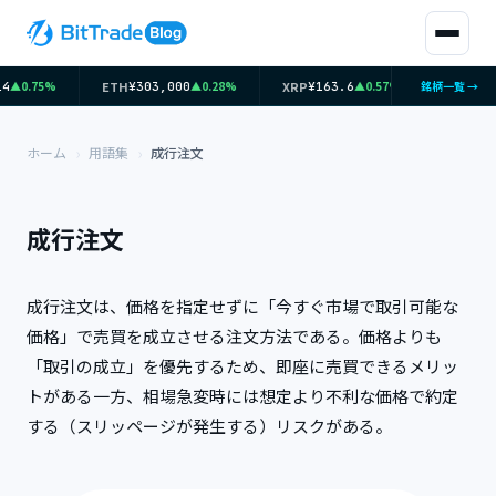
ETH
XRP
SOL
▲0.75%
▲0.28%
▲0.57%
銘柄一覧 →
4
¥303,000
¥163.6
¥11
ホーム
用語集
成行注文
成行注文
成行注文は、価格を指定せずに「今すぐ市場で取引可能な
価格」で売買を成立させる注文方法である。価格よりも
「取引の成立」を優先するため、即座に売買できるメリッ
トがある一方、相場急変時には想定より不利な価格で約定
する（スリッページが発生する）リスクがある。