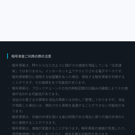
暗号資産ご利用の際の注意
暗号資産は、円やドルなどのように国がその価値を保証している「法定通
貨」ではありません。インターネット上でやりとりされる電子データです。
暗号資産取引に使用する秘密鍵を失った場合、保有する暗号資産を利用する
ことができず、その価値を失う可能性があります。
暗号資産は、ブロックチェーンその他の移転記録の仕組みの破綻によりその価
値が失われる可能性があります。
当社はお客さまの資産を当社の資産とは分別して管理しておりますが、当社
が倒産した場合には、預託された資産を返還することができない可能性があ
ります。
暗号資産は、対価の弁済を受ける者の同意がある場合に限り代価の弁済のた
めに使用することができます。
暗号資産は、価格が変動することがあります。暗号資産の価格が急落したり、
突然無価値になってしまったりと、損失を被る可能性があります。