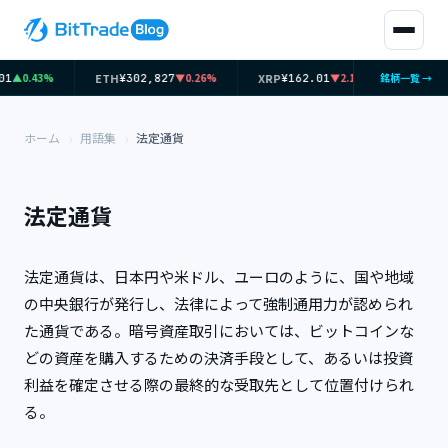
ETH
XRP
SOL
▲0.43%
▼0.26%
▼2.1%
銘柄一覧 →
01
¥302,827
¥162.01
¥11
ホーム
用語集
法定通貨
法定通貨
法定通貨は、日本円や米ドル、ユーロのように、国や地域
の中央銀行が発行し、法律によって強制通用力が認められ
た通貨である。暗号資産取引においては、ビットコインな
どの資産を購入するための決済手段として、あるいは投資
利益を確定させる際の最終的な受取先として位置付けられ
る。