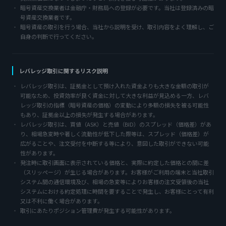
暗号資産交換業者は金融庁・財務局への登録が必要です。当社は登録済みの暗
号資産交換業者です。
暗号資産の取引を行う場合、当社から説明を受け、取引内容をよく理解し、ご
自身の判断で行ってください。
レバレッジ取引に関するリスク説明
レバレッジ取引は、証拠金として預け入れた資金よりも大きな金額の取引が
可能なため、投資効率が良く資金に対して大きな利益が見込める一方、レバ
レッジ取引の指標（暗号資産の価格）の変動により多額の損失を被る可能性
もあり、証拠金以上の損失が発生する場合があります。
レバレッジ取引は、買値（ASK）と売値（BID）のスプレッド（価格差）があ
り、相場急変時や著しく流動性が低下した際等は、スプレッド（価格差）が
広がることや、注文受付を中断する等により、意図した取引ができない可能
性があります。
発注時に取引画面に表示されている価格と、実際に約定した価格との間に差
（スリッページ）が生じる場合があります。お客様がご利用の端末と当社取引
システム間の通信環境及び、相場の急変等によりお客様の注文受領後の当社
システムにおける約定処理に時間を要することで発生し、お客様にとって有利
又は不利に働く場合があります。
取引にあたりポジション管理費が発生する可能性があります。