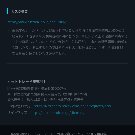
リスク警告
https://www.bittrade.co.jp/about/risk/
金融庁のホームページに記載されているとおり暗号資産交換業者が取り扱う
暗号資産は暗号資産交換業者の説明に基づき、資金決済法上の定義に該当する
ことを確認したものにすぎず、金融庁・財務局が、これらの暗号資産の価値を
保証したり、推奨するものではありません。暗号資産は、必ずしも裏付けと
なる資産を持つものではありません。
ビットトレード株式会社
暗号資産交換業 関東財務局長第00007号
第一種金融商品取引業 関東財務局長（金商）第3295号
加入協会：一般社団法人日本暗号資産等取引業協会
お問い合わせ先：
https://bittrade.zendesk.com/hc/ja/requests/new
サイトマップ：
https://info.bittrade.co.jp/sitemap/
口座開設
初めての方へ
チャート・価格
投資シミュレーション
用語集