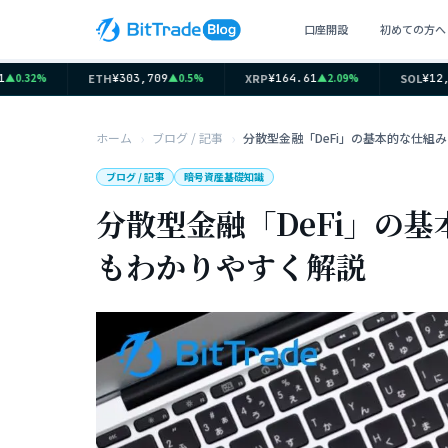
口座開設
初めての方へ
ETH
XRP
SOL
0.32%
▲0.5%
▲2.09%
¥303,709
¥164.61
¥12,02
ホーム
ブログ / 記事
ブログ / 記事
暗号資産基礎知識
分散型金融「DeFi」の
もわかりやすく解説