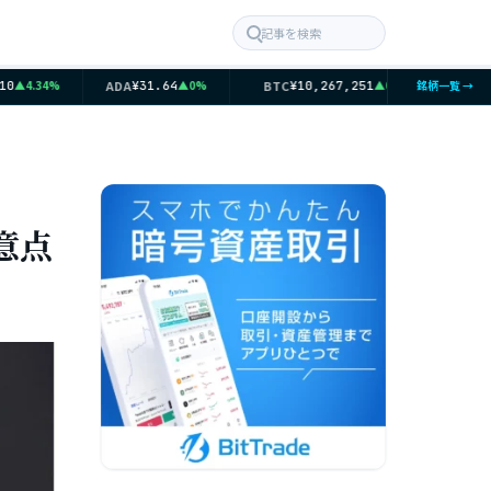
記事を検索
ADA
BTC
ETH
▲4.34%
▲0%
▲0.32%
銘柄一覧 →
¥31.64
¥10,267,251
¥3
意点