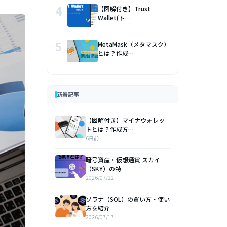
4
【図解付き】Trust
Wallet(ト…
5
MetaMask（メタマスク）
とは？作成…
新着記事
【図解付き】マイナウォレッ
トとは？作成方…
6日前
暗号資産・仮想通貨 スカイ
（SKY）の特…
2026/07/22
ソラナ（SOL）の買い方・使い
方を紹介
2026/07/17