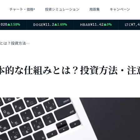
チャート・価格
投資シミュレーション
用語集
キャンペーン
▾
DOGE
HBAR
LTC
▲3.58%
▲1.69%
▲0%
0
¥11.2
¥11.42
¥7,410
分散型金融「DeFi」の基本的な仕組みとは？投資方法・注意点もわかりやすく解説
基本的な仕組みとは？投資方法・注