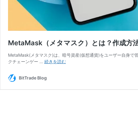
MetaMask（メタマスク）とは？作成
MetaMask(メタマスク)は、暗号資産(仮想通貨)をユーザー自
MetaMask（メ
クチェーンゲー …
続きを読む
タ
マ
BitTrade Blog
ス
ク）
と
は？
作
成
方
法・
使