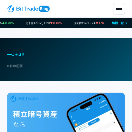
ETH
XRP
SOL
▲0.28%
▼0.18%
▼1.94%
銘柄一覧 →
¥302,198
¥161.24
¥11,
カテゴリ
0 件の記事