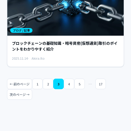
ブログ / 記事
ブロックチェーンの基礎知識・暗号資産(仮想通貨)取引のポイ
ントをわかりやすく紹介
2025.11.14
Akira.Ito
投
← 前のページ
1
2
3
4
5
…
17
ペ
ペ
ペ
ペ
ペ
ペ
ー
ー
ー
ー
ー
ー
稿
次のページ →
ジ
ジ
ジ
ジ
ジ
ジ
の
ペ
ー