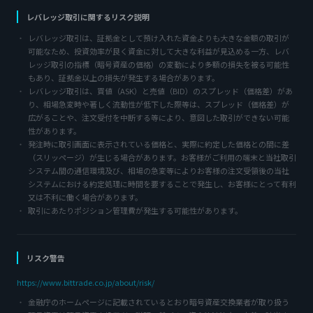
レバレッジ取引に関するリスク説明
レバレッジ取引は、証拠金として預け入れた資金よりも大きな金額の取引が
可能なため、投資効率が良く資金に対して大きな利益が見込める一方、レバ
レッジ取引の指標（暗号資産の価格）の変動により多額の損失を被る可能性
もあり、証拠金以上の損失が発生する場合があります。
レバレッジ取引は、買値（ASK）と売値（BID）のスプレッド（価格差）があ
り、相場急変時や著しく流動性が低下した際等は、スプレッド（価格差）が
広がることや、注文受付を中断する等により、意図した取引ができない可能
性があります。
発注時に取引画面に表示されている価格と、実際に約定した価格との間に差
（スリッページ）が生じる場合があります。お客様がご利用の端末と当社取引
システム間の通信環境及び、相場の急変等によりお客様の注文受領後の当社
システムにおける約定処理に時間を要することで発生し、お客様にとって有利
又は不利に働く場合があります。
取引にあたりポジション管理費が発生する可能性があります。
リスク警告
https://www.bittrade.co.jp/about/risk/
金融庁のホームページに記載されているとおり暗号資産交換業者が取り扱う