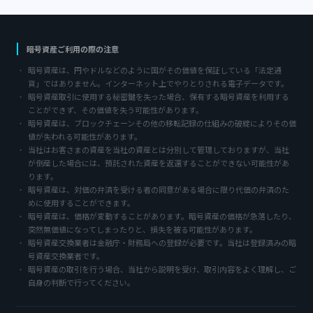
ジ
送
暗号資産ご利用の際の注意
り
暗号資産は、円やドルなどのように国がその価値を保証している「法定通
貨」ではありません。インターネット上でやりとりされる電子データです。
暗号資産取引に使用する秘密鍵を失った場合、保有する暗号資産を利用する
ことができず、その価値を失う可能性があります。
暗号資産は、ブロックチェーンその他の移転記録の仕組みの破綻によりその価
値が失われる可能性があります。
当社はお客さまの資産を当社の資産とは分別して管理しておりますが、当社
が倒産した場合には、預託された資産を返還することができない可能性があ
ります。
暗号資産は、対価の弁済を受ける者の同意がある場合に限り代価の弁済のた
めに使用することができます。
暗号資産は、価格が変動することがあります。暗号資産の価格が急落したり、
突然無価値になってしまったりと、損失を被る可能性があります。
暗号資産交換業者は金融庁・財務局への登録が必要です。当社は登録済みの暗
号資産交換業者です。
暗号資産の取引を行う場合、当社から説明を受け、取引内容をよく理解し、ご
自身の判断で行ってください。