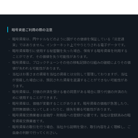
暗号資産ご利用の際の注意
暗号資産は、円やドルなどのように国がその価値を保証している「法定通
貨」ではありません。インターネット上でやりとりされる電子データです。
暗号資産取引に使用する秘密鍵を失った場合、保有する暗号資産を利用する
ことができず、その価値を失う可能性があります。
暗号資産は、ブロックチェーンその他の移転記録の仕組みの破綻によりその価
値が失われる可能性があります。
当社はお客さまの資産を当社の資産とは分別して管理しておりますが、当社
が倒産した場合には、預託された資産を返還することができない可能性があ
ります。
暗号資産は、対価の弁済を受ける者の同意がある場合に限り代価の弁済のた
めに使用することができます。
暗号資産は、価格が変動することがあります。暗号資産の価格が急落したり、
突然無価値になってしまったりと、損失を被る可能性があります。
暗号資産交換業者は金融庁・財務局への登録が必要です。当社は登録済みの暗
号資産交換業者です。
暗号資産の取引を行う場合、当社から説明を受け、取引内容をよく理解し、ご
自身の判断で行ってください。