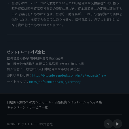
金融庁のホームページに記載されているとおり暗号資産交換業者が取り扱う
暗号資産は暗号資産交換業者の説明に基づき、資金決済法上の定義に該当する
ことを確認したものにすぎず、金融庁・財務局が、これらの暗号資産の価値を
保証したり、推奨するものではありません。暗号資産は、必ずしも裏付けと
なる資産を持つものではありません。
ビットトレード株式会社
暗号資産交換業 関東財務局長第00007号
第一種金融商品取引業 関東財務局長（金商）第3295号
加入協会：一般社団法人日本暗号資産等取引業協会
お問い合わせ先：
https://bittrade.zendesk.com/hc/ja/requests/new
サイトマップ：
https://info.bittrade.co.jp/sitemap/
口座開設
初めての方へ
チャート・価格
投資シミュレーション
用語集
キャンペーン・サービス一覧
𝕏
▶
© 2026 ビットトレード株式会社