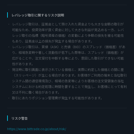
レバレッジ取引に関するリスク説明
レバレッジ取引は、証拠金として預け入れた資金よりも大きな金額の取引が
可能なため、投資効率が良く資金に対して大きな利益が見込める一方、レバ
レッジ取引の指標（暗号資産の価格）の変動により多額の損失を被る可能性
もあり、証拠金以上の損失が発生する場合があります。
レバレッジ取引は、買値（ASK）と売値（BID）のスプレッド（価格差）があ
り、相場急変時や著しく流動性が低下した際等は、スプレッド（価格差）が
広がることや、注文受付を中断する等により、意図した取引ができない可能
性があります。
発注時に取引画面に表示されている価格と、実際に約定した価格との間に差
（スリッページ）が生じる場合があります。お客様がご利用の端末と当社取引
システム間の通信環境及び、相場の急変等によりお客様の注文受領後の当社
システムにおける約定処理に時間を要することで発生し、お客様にとって有利
又は不利に働く場合があります。
取引にあたりポジション管理費が発生する可能性があります。
リスク警告
https://www.bittrade.co.jp/about/risk/