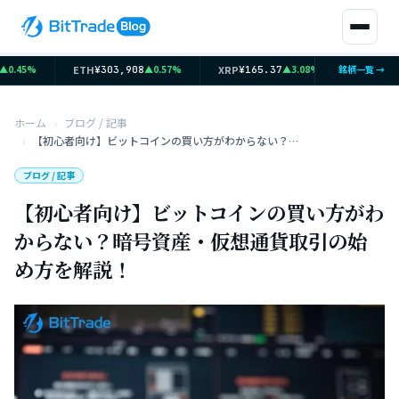
ETH
XRP
SOL
.45%
▲0.57%
▲3.08%
銘柄一覧 →
¥303,908
¥165.37
¥12,07
ホーム
ブログ / 記事
【初心者向け】ビットコインの買い方がわからない？暗号資産・仮想通貨取引の始め方を解説！
ブログ / 記事
【初心者向け】ビットコインの買い方がわ
からない？暗号資産・仮想通貨取引の始
め方を解説！