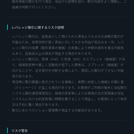
暗号資産の取引を行う場合、当社から説明を受け、取引内容をよく理解し、ご
自身の判断で行ってください。
レバレッジ取引に関するリスク説明
レバレッジ取引は、証拠金として預け入れた資金よりも大きな金額の取引が
可能なため、投資効率が良く資金に対して大きな利益が見込める一方、レバ
レッジ取引の指標（暗号資産の価格）の変動により多額の損失を被る可能性
もあり、証拠金以上の損失が発生する場合があります。
レバレッジ取引は、買値（ASK）と売値（BID）のスプレッド（価格差）があ
り、相場急変時や著しく流動性が低下した際等は、スプレッド（価格差）が
広がることや、注文受付を中断する等により、意図した取引ができない可能
性があります。
発注時に取引画面に表示されている価格と、実際に約定した価格との間に差
（スリッページ）が生じる場合があります。お客様がご利用の端末と当社取引
システム間の通信環境及び、相場の急変等によりお客様の注文受領後の当社
システムにおける約定処理に時間を要することで発生し、お客様にとって有利
又は不利に働く場合があります。
取引にあたりポジション管理費が発生する可能性があります。
リスク警告