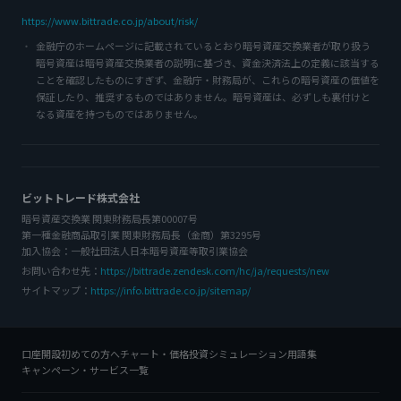
https://www.bittrade.co.jp/about/risk/
金融庁のホームページに記載されているとおり暗号資産交換業者が取り扱う
暗号資産は暗号資産交換業者の説明に基づき、資金決済法上の定義に該当する
ことを確認したものにすぎず、金融庁・財務局が、これらの暗号資産の価値を
保証したり、推奨するものではありません。暗号資産は、必ずしも裏付けと
なる資産を持つものではありません。
ビットトレード株式会社
暗号資産交換業 関東財務局長第00007号
第一種金融商品取引業 関東財務局長（金商）第3295号
加入協会：一般社団法人日本暗号資産等取引業協会
お問い合わせ先：
https://bittrade.zendesk.com/hc/ja/requests/new
サイトマップ：
https://info.bittrade.co.jp/sitemap/
口座開設
初めての方へ
チャート・価格
投資シミュレーション
用語集
キャンペーン・サービス一覧