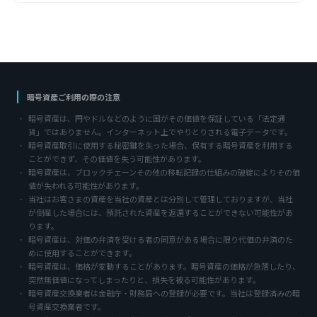
暗号資産ご利用の際の注意
暗号資産は、円やドルなどのように国がその価値を保証している「法定通
貨」ではありません。インターネット上でやりとりされる電子データです。
暗号資産取引に使用する秘密鍵を失った場合、保有する暗号資産を利用する
ことができず、その価値を失う可能性があります。
暗号資産は、ブロックチェーンその他の移転記録の仕組みの破綻によりその価
値が失われる可能性があります。
当社はお客さまの資産を当社の資産とは分別して管理しておりますが、当社
が倒産した場合には、預託された資産を返還することができない可能性があ
ります。
暗号資産は、対価の弁済を受ける者の同意がある場合に限り代価の弁済のた
めに使用することができます。
暗号資産は、価格が変動することがあります。暗号資産の価格が急落したり、
突然無価値になってしまったりと、損失を被る可能性があります。
暗号資産交換業者は金融庁・財務局への登録が必要です。当社は登録済みの暗
号資産交換業者です。