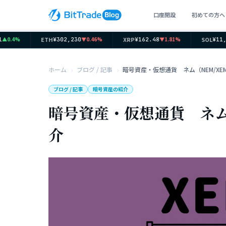
口座開設
初めての方へ
ETH
XRP
SOL
0.4%
▼0.46%
▼1.81%
¥302,230
¥162.48
¥11,62
ホーム
ブログ / 記事
ブログ / 記事
暗号資産の紹介
暗号資産・仮想通貨 ネム
介