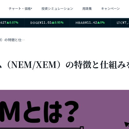
チャート・価格
投資シミュレーション
用語集
キャンペーン
▾
DOGE
HBAR
LTC
▲0.07%
▲0.95%
▲0%
7
¥11.03
¥11.42
¥7,36
暗号資産・仮想通貨 ネム（NEM/XEM）の特徴と仕組みを紹介
（NEM/XEM）の特徴と仕組み