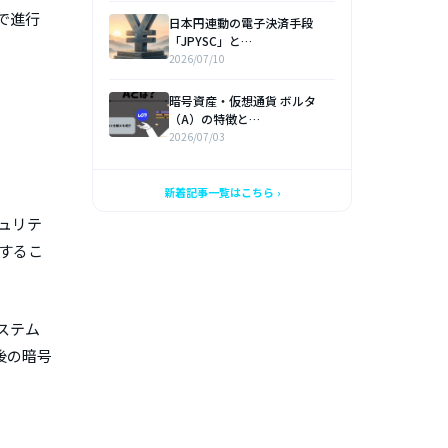
で進行
日本円連動の電子決済手段
「JPYSC」と…
2026/07/10
暗号資産・仮想通貨 ボルタ
（A）の特徴と…
2026/07/03
新着記事一覧はこちら ›
キュリテ
止するこ
ステム
後の暗号