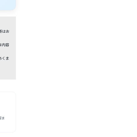
断はお
は内容
あくま
報ま