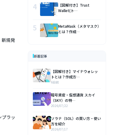
4
【図解付き】Trust
Wallet(ト…
5
MetaMask（メタマスク）
とは？作成…
。新規発
新着記事
【図解付き】マイナウォレッ
トとは？作成方…
6日前
暗号資産・仮想通貨 スカイ
（SKY）の特…
2026/07/22
ーンプラッ
ソラナ（SOL）の買い方・使い
方を紹介
2026/07/17