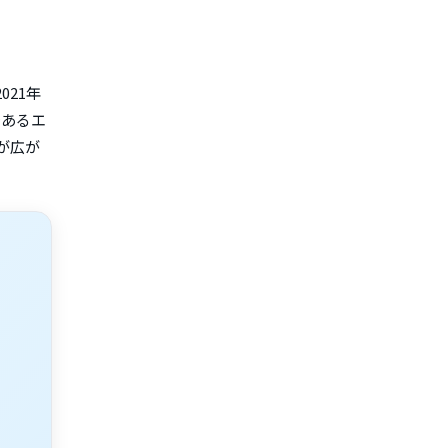
21年
であるエ
が広が