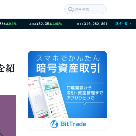
記事を検索
ADA
BTC
ETH
▲0.9%
▲1.08%
▲0.4%
銘柄一覧 →
6
¥32.35
¥10,282,801
¥
を紹