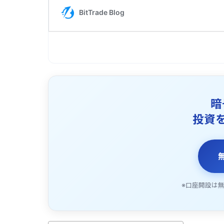
暗
投資
※口座開設は