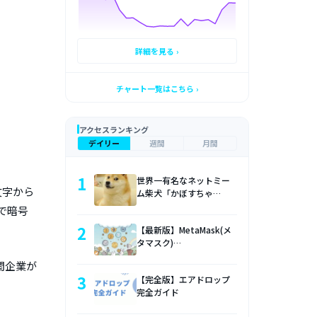
詳細を見る ›
チャート一覧はこちら ›
アクセスランキング
デイリー
週間
月間
1
世界一有名なネットミー
頭文字から
ム柴犬「かぼすちゃ…
で暗号
2
【最新版】MetaMask(メ
タマスク)…
民間企業が
3
【完全版】エアドロップ
完全ガイド