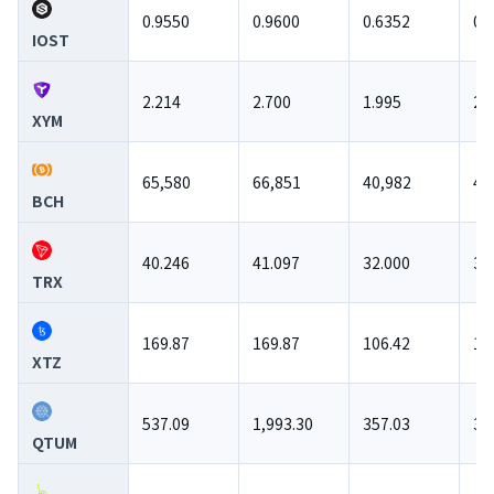
0.9550
0.9600
0.6352
0.
IOST
2.214
2.700
1.995
2.
XYM
65,580
66,851
40,982
46
BCH
40.246
41.097
32.000
34
TRX
169.87
169.87
106.42
10
XTZ
537.09
1,993.30
357.03
38
QTUM