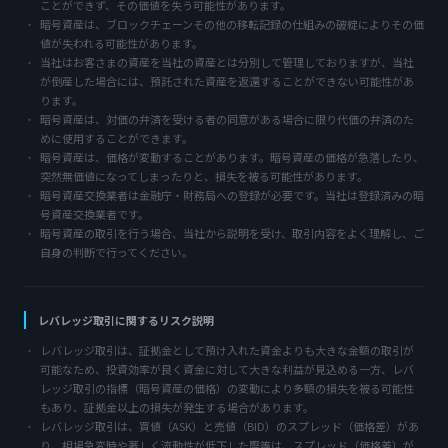
ことができず、その価値を失う可能性があります。
暗号資産は、ブロックチェーンその他の移転記録の仕組みの破綻によりその価
値が失われる可能性があります。
当社はお客さまの資産を当社の資産とは分別して管理しておりますが、当社
が倒産した場合には、預託された資産を返還することができない可能性があ
ります。
暗号資産は、対価の弁済を受ける者の同意がある場合に限り代価の弁済のた
めに使用することができます。
暗号資産は、価格が変動することがあります。暗号資産の価格が急落したり、
突然無価値になってしまったりと、損失を被る可能性があります。
暗号資産交換業者は金融庁・財務局への登録が必要です。当社は登録済みの暗
号資産交換業者です。
暗号資産の取引を行う場合、当社から説明を受け、取引内容をよく理解し、ご
自身の判断で行ってください。
レバレッジ取引に関するリスク説明
レバレッジ取引は、証拠金として預け入れた資金よりも大きな金額の取引が
可能なため、投資効率が良く資金に対して大きな利益が見込める一方、レバ
レッジ取引の指標（暗号資産の価格）の変動により多額の損失を被る可能性
もあり、証拠金以上の損失が発生する場合があります。
レバレッジ取引は、買値（ASK）と売値（BID）のスプレッド（価格差）があ
り、相場急変時や著しく流動性が低下した際等は、スプレッド（価格差）が