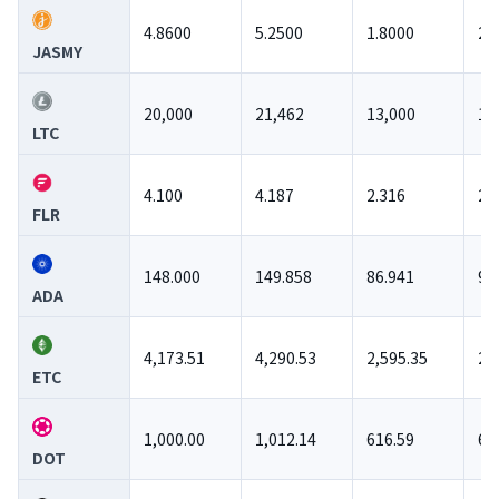
4.8600
5.2500
1.8000
2.
JASMY
20,000
21,462
13,000
18
LTC
4.100
4.187
2.316
2.
FLR
148.000
149.858
86.941
92
ADA
4,173.51
4,290.53
2,595.35
2,
ETC
1,000.00
1,012.14
616.59
69
DOT