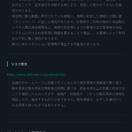
広がることや、注文受付を中断する等により、意図した取引ができない可能
性があります。
発注時に取引画面に表示されている価格と、実際に約定した価格との間に差
（スリッページ）が生じる場合があります。お客様がご利用の端末と当社取引
システム間の通信環境及び、相場の急変等によりお客様の注文受領後の当社
システムにおける約定処理に時間を要することで発生し、お客様にとって有利
又は不利に働く場合があります。
取引にあたりポジション管理費が発生する可能性があります。
リスク警告
https://www.bittrade.co.jp/about/risk/
金融庁のホームページに記載されているとおり暗号資産交換業者が取り扱う
暗号資産は暗号資産交換業者の説明に基づき、資金決済法上の定義に該当する
ことを確認したものにすぎず、金融庁・財務局が、これらの暗号資産の価値を
保証したり、推奨するものではありません。暗号資産は、必ずしも裏付けと
なる資産を持つものではありません。