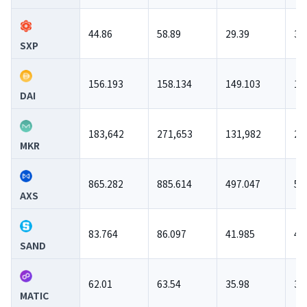
44.86
58.89
29.39
33
SXP
156.193
158.134
149.103
15
DAI
183,642
271,653
131,982
23
MKR
865.282
885.614
497.047
54
AXS
83.764
86.097
41.985
46
SAND
62.01
63.54
35.98
38
MATIC