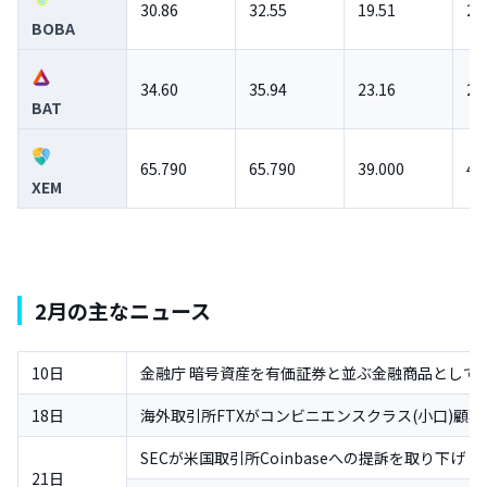
30.86
32.55
19.51
20
BOBA
34.60
35.94
23.16
23
BAT
65.790
65.790
39.000
43
XEM
2月の主なニュース
10日
金融庁 暗号資産を有価証券と並ぶ金融商品として
18日
海外取引所FTXがコンビニエンスクラス(小口)顧
SECが米国取引所Coinbaseへの提訴を取り下げ
21日