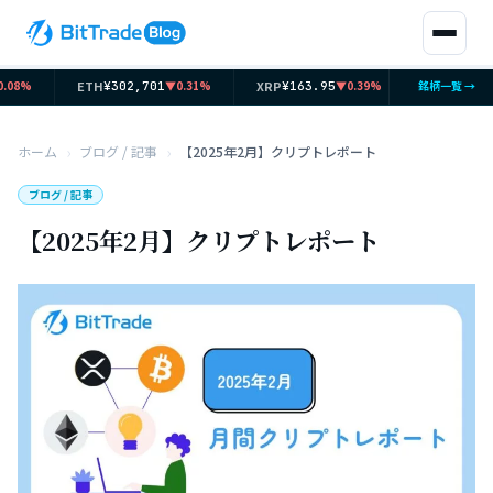
ETH
XRP
SOL
8%
▼0.31%
▼0.39%
銘柄一覧 →
¥302,701
¥163.95
¥11,865
ホーム
ブログ / 記事
【2025年2月】クリプトレポート
ブログ / 記事
【2025年2月】クリプトレポート