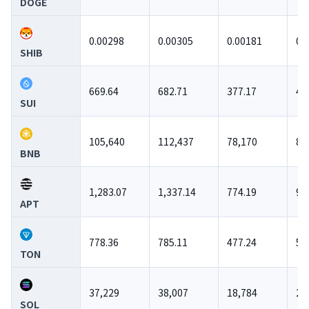
DOGE
0.00298
0.00305
0.00181
0.
SHIB
669.64
682.71
377.17
41
SUI
105,640
112,437
78,170
87
BNB
1,283.07
1,337.14
774.19
93
APT
778.36
785.11
477.24
50
TON
37,229
38,007
18,784
22
SOL